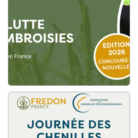
savo
En
d’actions de lutte.
ambroisies et pour encourager la mise en place
et les professionnels sur les problèmes générés par les
partout en France pour informer le grand public
Durant ces 15 jours, des animations sont organisées
lutte contre les ambroisies.
Chaque été du 15 au 30 juin ont lieu les Journées de
plus
ir
savo
En