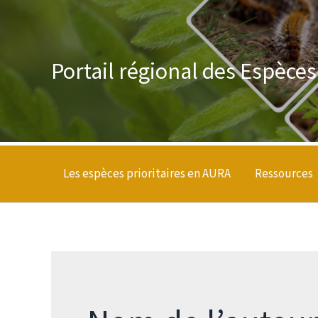
Aller
au
contenu
Portail régional des Espèce
Les espèces prioritaires en AURA
Ressources