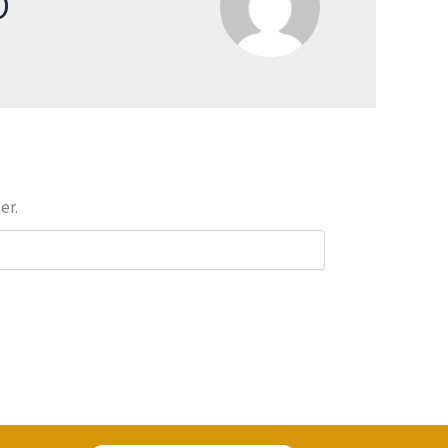
@
er.